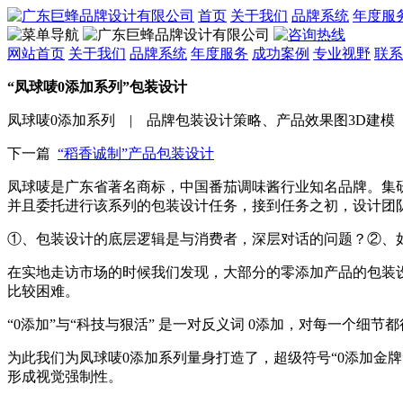
首页
关于我们
品牌系统
年度服
网站首页
关于我们
品牌系统
年度服务
成功案例
专业视野
联系
“凤球唛0添加系列”包装设计
凤球唛0添加系列 | 品牌包装设计策略、产品效果图3D建模 | 发
下一篇
“稻香诚制”产品包装设计
凤球唛是广东省著名商标，中国番茄调味酱行业知名品牌。集研究
并且委托进行该系列的包装设计任务，接到任务之初，设计团
①、包装设计的底层逻辑是与消费者，深层对话的问题？②、
在实地走访市场的时候我们发现，大部分的零添加产品的包装设
比较困难。
“0添加”与“科技与狠活” 是一对反义词 0添加，对每一个细
为此我们为凤球唛0添加系列量身打造了，超级符号“0添加金
形成视觉强制性。